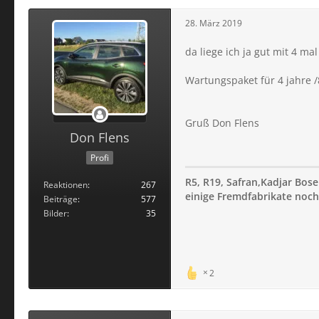
28. März 2019
da liege ich ja gut mit 4 ma
Wartungspaket für 4 jahre 
Gruß Don Flens
Don Flens
Profi
R5, R19, Safran,Kadjar Bose
Reaktionen
267
einige Fremdfabrikate noch 
Beiträge
577
Bilder
35
2