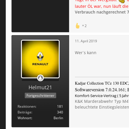
lauter ÖL war, nun läuft d
Verbrauch nachgerechnet 7
2
11. April 2019
Wer´s kann
Kadjar Collection TCe 130 EDC
Helmut21
Softwareversion 7.0.24.161;
Fortgeschrittener
Komfort-Service-Vertrag ( 5 Jah
K&K Marderabwehr Typ M470
Reaktionen
181
beleuchtete Einstiegsleiste
Beiträge
340
Wohnort
Berlin