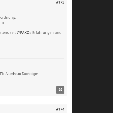
#173
sordnung.
uns.
stens seit
@PAKO
s Erfahrungen und
Fix-Aluminium-Dachträger
#174