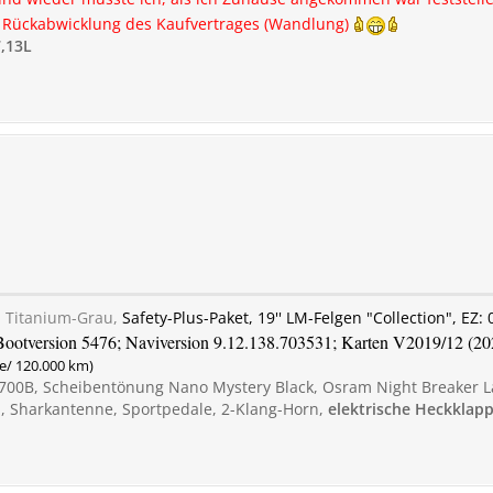
ie Rückabwicklung des Kaufvertrages (Wandlung)
,13L
,
Titanium-Grau,
Safety-Plus-Paket, 19'' LM-Felgen "Collection", EZ: 
 Bootversion 5476; Naviversion 9.12.138.703531; Karten V2019/12 (2
re/ 120.000 km)
0B, Scheibentönung Nano Mystery Black, Osram Night Breaker L
n, Sharkantenne, Sportpedale, 2-Klang-Horn,
elektrische Heckklap