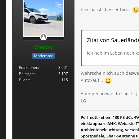
hier passts besser hin...
Zitat von Sauerländ
Cheesy
ich hab im Leben noch ke
Moderator
Reaktionen
3.601
Wahrscheinlich auch deswe
Beiträge
5.197
Bilder
115
Autokauf...
Aber genau wie du sagst - 
LG
Perlmutt - ehem.130 PS dCi, 
einklappbare AHK, Webasto TT
Ambientebeleuchtung, versenkb
Sportpedale, Shark-Antenne u