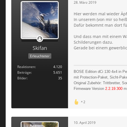
28. März 2019
Hier werden mal wieder Äpfe
In unserem (von mir so hei
Dafür bekommt man dort für
Und dass man mit einem War
Schilderungen dazu.
Skifan
Gerade bei einem gewerblich
Erleuchteter
Reaktionen
4.120
BOSE Edition dCi 130 4x4 in Pe
Beiträge
5.651
mit Protection-Paket, Sicht-Pak
Bilder
35
Original Zubehör: Trittbretter, 
Firmeware Version
2.2.19.300
mi
2
10. April 2019