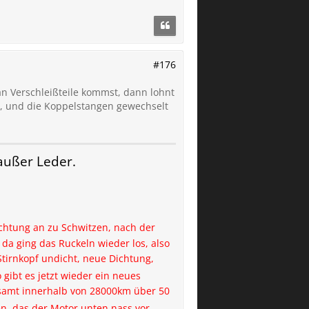
#176
n Verschleißteile kommst, dann lohnt
t, und die Koppelstangen gewechselt
ußer Leder.
ichtung an zu Schwitzen, nach der
a ging das Ruckeln wieder los, also
Stirnkopf undicht, neue Dichtung,
 gibt es jetzt wieder ein neues
esamt innerhalb von 28000km über 50
n, das der Motor unten nass vor