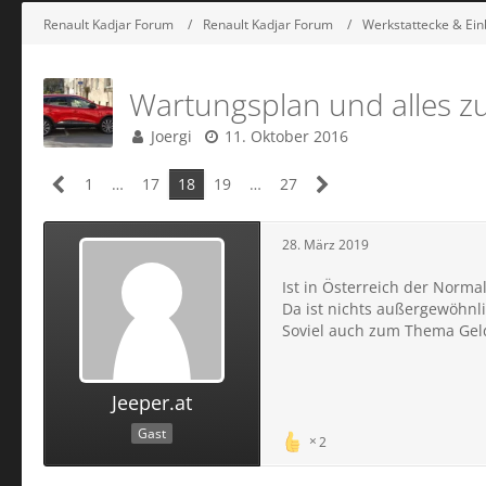
Renault Kadjar Forum
Renault Kadjar Forum
Werkstattecke & Ein
Wartungsplan und alles 
Joergi
11. Oktober 2016
1
…
17
18
19
…
27
28. März 2019
Ist in Österreich der Normal
Da ist nichts außergewöhnl
Soviel auch zum Thema Ge
Jeeper.at
Gast
2