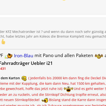
er KFZ Mechatroniker ist ? und wenn du dann noch sehr günstig a
nicht, habe letztes Jahr am Koleos die Bremse Komplett neu gemach
z
PF
Iron-Blau
mit Pano und allen Paketen
a
ahrradträger Uebler i21
.431
t dem Karton
( Jedenfalls bis 20000 km dann fing die Deckel D
leme mit der Kupplung, die kam dann Neu, hat 1500 km gehalten, d
e gewechselt, hoffe das jetzt ruhe ist)
Und es geht weiter 
eder an zu ruckeln, und die Stirnkopf Dichtung tropfte erneut, also
tt neuen Stirnkopfdeckel
Bislang stand die Karre dann insg
nd wieder musste ich, als ich Zuhause angekommen war feststelle