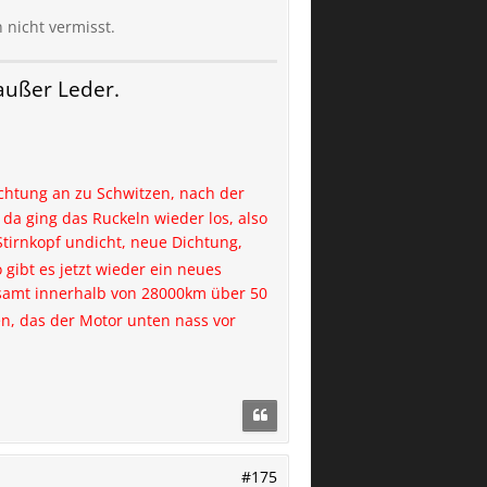
 nicht vermisst.
ußer Leder.
ichtung an zu Schwitzen, nach der
a ging das Ruckeln wieder los, also
Stirnkopf undicht, neue Dichtung,
 gibt es jetzt wieder ein neues
esamt innerhalb von 28000km über 50
n, das der Motor unten nass vor
#175