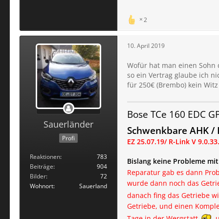
2
10. April 2019
Wofür hat man einen Sohn d
so ein Vertrag glaube ich 
für 250€ (Brembo) kein Wit
Bose TCe 160 EDC G
Sauerländer
Schwenkbare AHK / F
Profi
EZ 25.07.19
/ R-Link V 9.0.33
Reaktionen
783
Bislang keine Probleme mi
Beiträge
904
Reparatur gab es dann Prob
Bilder
72
wurde dann noch das Getrieb
Wohnort
Sauerland
danach fing das Getriebe wi
Getriebe, und einen Komple
Tage in der Wergstatt
u