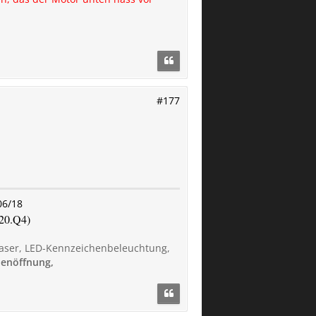
#177
06/18
020.Q4)
aser, LED-Kennzeichenbeleuchtung,
penöffnung,