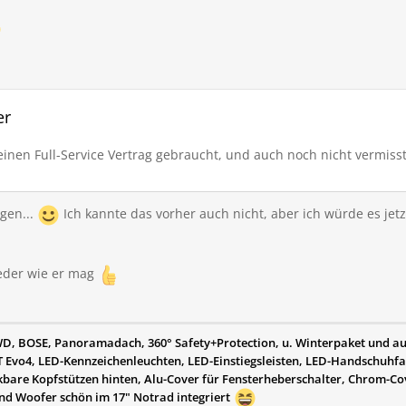
er
inen Full-Service Vertrag gebraucht, und auch noch nicht vermisst
gen...
Ich kannte das vorher auch nicht, aber ich würde es je
jeder wie er mag
4WD, BOSE, Panoramadach, 360° Safety+Protection, u. Winterpaket und 
 Evo4, LED-Kennzeichenleuchten, LED-Einstiegsleisten, LED-Handschuhf
are Kopfstützen hinten, Alu-Cover für Fensterheberschalter, Chrom-Cov
nd Woofer schön im 17" Notrad integriert