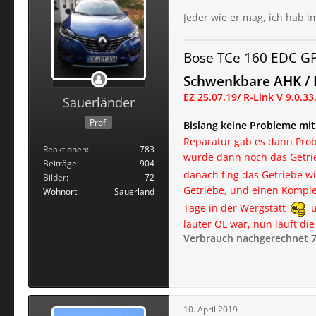
Jeder wie er mag, ich hab i
Bose TCe 160 EDC G
Schwenkbare AHK / F
EZ 25.07.19
/ R-Link V 9.0.33
Sauerländer
Profi
Bislang keine Probleme mi
Reparatur gab es dann Prob
Reaktionen
783
wurde dann noch das Getrieb
Beiträge
904
danach fing das Getriebe wi
Bilder
72
Getriebe, und einen Komple
Wohnort
Sauerland
Tage in der Wergstatt
u
lauter ÖL war, nun läuft d
Verbrauch nachgerechnet 7
10. April 2019