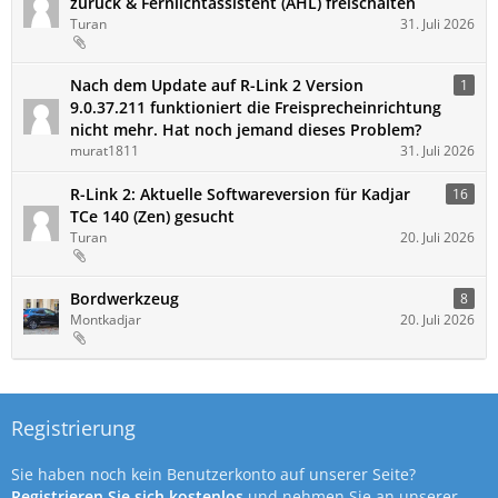
zurück & Fernlichtassistent (AHL) freischalten
Turan
31. Juli 2026
Nach dem Update auf R-Link 2 Version
1
9.0.37.211 funktioniert die Freisprecheinrichtung
nicht mehr. Hat noch jemand dieses Problem?
murat1811
31. Juli 2026
R-Link 2: Aktuelle Softwareversion für Kadjar
16
TCe 140 (Zen) gesucht
Turan
20. Juli 2026
Bordwerkzeug
8
Montkadjar
20. Juli 2026
Registrierung
Sie haben noch kein Benutzerkonto auf unserer Seite?
Registrieren Sie sich kostenlos
und nehmen Sie an unserer