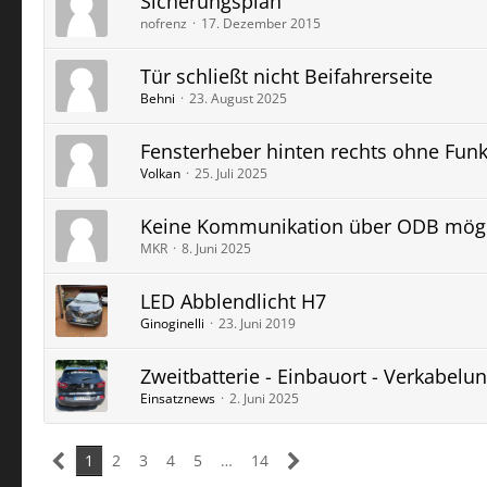
Sicherungsplan
nofrenz
17. Dezember 2015
Tür schließt nicht Beifahrerseite
Behni
23. August 2025
Fensterheber hinten rechts ohne Funk
Volkan
25. Juli 2025
Keine Kommunikation über ODB mögl
MKR
8. Juni 2025
LED Abblendlicht H7
Ginoginelli
23. Juni 2019
Zweitbatterie - Einbauort - Verkabelu
Einsatznews
2. Juni 2025
1
2
3
4
5
…
14