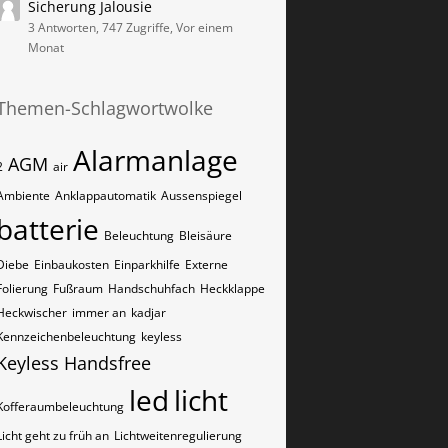
Sicherung Jalousie
3 Antworten, 747 Zugriffe, Vor einem
Monat
Themen-Schlagwortwolke
Alarmanlage
AGM
2
air
Ambiente
Anklappautomatik
Aussenspiegel
batterie
Beleuchtung
Bleisäure
Diebe
Einbaukosten
Einparkhilfe
Externe
Folierung
Fußraum
Handschuhfach
Heckklappe
Heckwischer
immer an
kadjar
Kennzeichenbeleuchtung
keyless
Keyless Handsfree
led
licht
Kofferaumbeleuchtung
Licht geht zu früh an
Lichtweitenregulierung