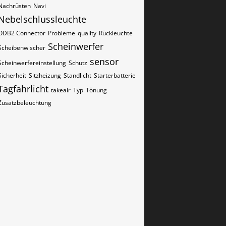
Nachrüsten
Navi
Nebelschlussleuchte
ODB2 Connector
Probleme
quality
Rückleuchte
Scheinwerfer
Scheibenwischer
sensor
Scheinwerfereinstellung
Schutz
Sicherheit
Sitzheizung
Standlicht
Starterbatterie
Tagfahrlicht
takeair
Typ
Tönung
Zusatzbeleuchtung