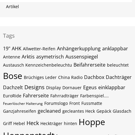
Artikel
Tags
19"
AHK
Anhängerkupplung
anklappbar
Allwetter-Reifen
Arktis
asymetrisch
Aussenspiegel
Antenne
Beifahrerseite
Austausch Kennzeichenbeleuchtu
beleuchtet
Bose
Dachbox
Dachträger
Brüchiges Leder
China Radio
Designs
Dachzelt
Egeus
einklappbar
Display
Dornauer
Fahrerseite
EuroRide
Fahrradträger
Farbenspiel....
Forumslogo
Front
Fussmatte
Feuerlöscher Halterung
gecleaned
Ganzjahreseifen
gecleantes Heck
Gepäck
Glasdach
Hoppe
Heck
Griff
Hebel
Heckträger
hinten