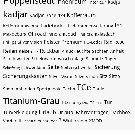
Hoppenstedt
Innenraum
kadja
Interieur
kadjar
Kofferraum
Kadjar Bose 4x4
led
Ladeboden
Kofferraumwanne
Laderaumerweiterung
Offroad
Magdeburg
Panoramadach
Panoramglasdach
Polster
Premium
Rad
Philips Silver Vision
PU-Leder
RC30
Rückbank
Reifen
Reise
Rückleuchte
Sachsen-Anhalt
rlink
Scheinwerfer
Scheinwerferwaschanlage
Schmutzfänger
Seite
Sicherung
schwenkbar
Seitenschweller
Schriftzug
Sicherungskasten
Sitz
Sitze
Silver Vision
Silvervision
TCe
Sonnenblenden
Sportpedale
Tacho
Thule
Titanium-Grau
Tür
Titaniumgrau
Tönung
Urlaub
Türverkleidung
Urlaub, Fahrradträger, Dachbox
weiß
Vordersitze
vorn
vorne
Winterräder
XMOD