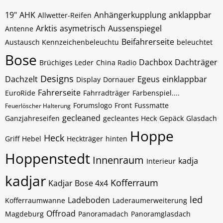
19"
AHK
Anhängerkupplung
anklappbar
Allwetter-Reifen
Arktis
asymetrisch
Aussenspiegel
Antenne
Beifahrerseite
Austausch Kennzeichenbeleuchtu
beleuchtet
Bose
Dachbox
Dachträger
Brüchiges Leder
China Radio
Designs
Dachzelt
Egeus
einklappbar
Display
Dornauer
Fahrerseite
EuroRide
Fahrradträger
Farbenspiel....
Forumslogo
Front
Fussmatte
Feuerlöscher Halterung
gecleaned
Ganzjahreseifen
gecleantes Heck
Gepäck
Glasdach
Hoppe
Heck
Griff
Hebel
Heckträger
hinten
Hoppenstedt
Innenraum
kadja
Interieur
kadjar
Kofferraum
Kadjar Bose 4x4
led
Ladeboden
Kofferraumwanne
Laderaumerweiterung
Offroad
Magdeburg
Panoramadach
Panoramglasdach