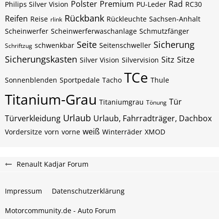
Polster
Premium
Rad
Philips Silver Vision
PU-Leder
RC30
Rückbank
Reifen
Reise
Rückleuchte
Sachsen-Anhalt
rlink
Scheinwerfer
Scheinwerferwaschanlage
Schmutzfänger
Seite
Sicherung
schwenkbar
Seitenschweller
Schriftzug
Sicherungskasten
Sitz
Sitze
Silver Vision
Silvervision
TCe
Sonnenblenden
Sportpedale
Tacho
Thule
Titanium-Grau
Tür
Titaniumgrau
Tönung
Urlaub
Türverkleidung
Urlaub, Fahrradträger, Dachbox
weiß
Vordersitze
vorn
vorne
Winterräder
XMOD
Renault Kadjar Forum
Impressum
Datenschutzerklärung
Motorcommunity.de - Auto Forum