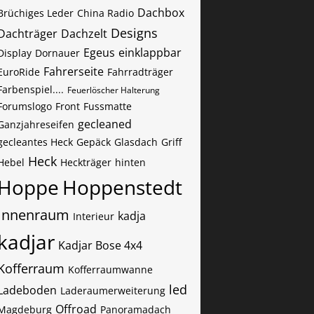
Dachbox
Brüchiges Leder
China Radio
Designs
Dachträger
Dachzelt
Egeus
einklappbar
Display
Dornauer
Fahrerseite
EuroRide
Fahrradträger
Farbenspiel....
Feuerlöscher Halterung
Forumslogo
Front
Fussmatte
gecleaned
Ganzjahreseifen
gecleantes Heck
Gepäck
Glasdach
Griff
Heck
Hebel
Heckträger
hinten
Hoppe
Hoppenstedt
Innenraum
kadja
Interieur
kadjar
Kadjar Bose 4x4
Kofferraum
Kofferraumwanne
led
Ladeboden
Laderaumerweiterung
Offroad
Magdeburg
Panoramadach