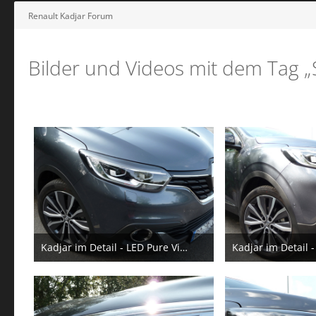
Renault Kadjar Forum
Bilder und Videos mit dem Tag 
Kadjar im Detail - LED Pure Vision / Scheinwerferwaschanlage
10. November 2016
10. N
1