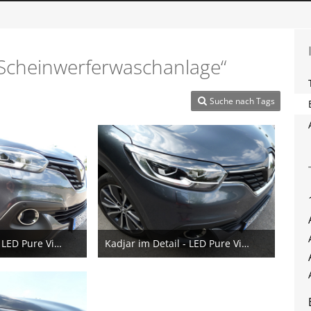
„Scheinwerferwaschanlage“
Suche nach Tags
Kadjar im Detail - LED Pure Vision / Scheinwerferwaschanlage
Kadjar im Detail - LED Pure Vision / Scheinwerferwaschanlage
ovember 2016
10. November 2016
2