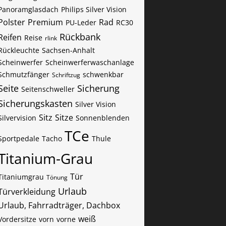
Panoramglasdach
Philips Silver Vision
Polster
Premium
Rad
PU-Leder
RC30
Rückbank
Reifen
Reise
rlink
Rückleuchte
Sachsen-Anhalt
Scheinwerfer
Scheinwerferwaschanlage
Schmutzfänger
schwenkbar
Schriftzug
Seite
Sicherung
Seitenschweller
Sicherungskasten
Silver Vision
Sitz
Sitze
Silvervision
Sonnenblenden
TCe
Sportpedale
Tacho
Thule
Titanium-Grau
Tür
Titaniumgrau
Tönung
Urlaub
Türverkleidung
Urlaub, Fahrradträger, Dachbox
weiß
Vordersitze
vorn
vorne