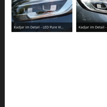
Kadjar im Detail - LED Pure Vision / Scheinwerferwaschanlage
10. November 2016
10. N