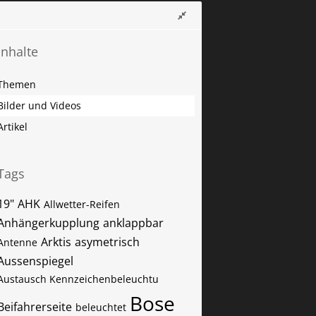
Inhalte
Themen
Bilder und Videos
Artikel
Tags
19"
AHK
Allwetter-Reifen
Anhängerkupplung
anklappbar
Arktis
asymetrisch
Antenne
Aussenspiegel
Austausch Kennzeichenbeleuchtu
Bose
Beifahrerseite
beleuchtet