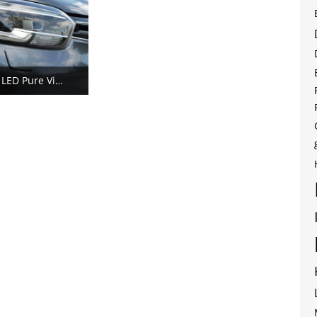
Kadjar im Detail - LED Pure Vision / Scheinwerferwaschanlage
ovember 2016