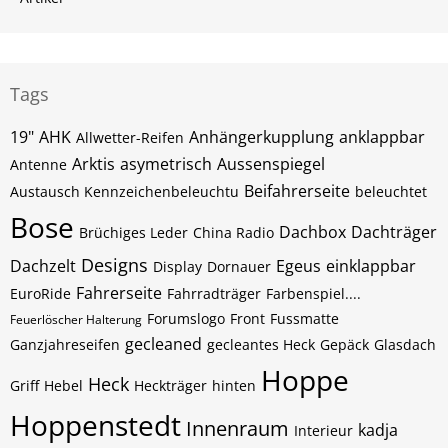
Tags
19"
AHK
Anhängerkupplung
anklappbar
Allwetter-Reifen
Arktis
asymetrisch
Aussenspiegel
Antenne
Beifahrerseite
Austausch Kennzeichenbeleuchtu
beleuchtet
Bose
Dachbox
Dachträger
Brüchiges Leder
China Radio
Designs
Dachzelt
Egeus
einklappbar
Display
Dornauer
Fahrerseite
EuroRide
Fahrradträger
Farbenspiel....
Forumslogo
Front
Fussmatte
Feuerlöscher Halterung
gecleaned
Ganzjahreseifen
gecleantes Heck
Gepäck
Glasdach
Hoppe
Heck
Griff
Hebel
Heckträger
hinten
Hoppenstedt
Innenraum
kadja
Interieur