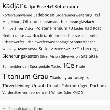
kadjar
Kofferraum
Kadjar Bose 4x4
led
Ladeboden
Kofferraumwanne
Laderaumerweiterung
Offroad
Magdeburg
Panoramadach
Panoramglasdach
Polster
Premium
Rad
Philips Silver Vision
PU-Leder
RC30
Rückbank
Reifen
Reise
Rückleuchte
Sachsen-Anhalt
rlink
Scheinwerfer
Scheinwerferwaschanlage
Schmutzfänger
Seite
Sicherung
schwenkbar
Seitenschweller
Schriftzug
Sicherungskasten
Sitz
Sitze
Silver Vision
Silvervision
TCe
Sonnenblenden
Sportpedale
Tacho
Thule
Titanium-Grau
Tür
Titaniumgrau
Tönung
Urlaub
Türverkleidung
Urlaub, Fahrradträger, Dachbox
weiß
Vordersitze
vorn
vorne
Winterräder
XMOD
Renault Kadjar Forum