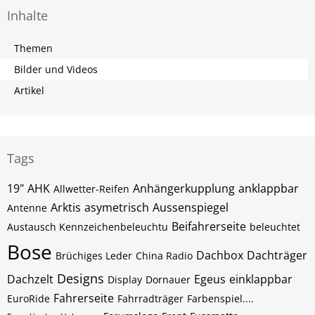
Inhalte
Themen
Bilder und Videos
Artikel
Tags
19"
AHK
Anhängerkupplung
anklappbar
Allwetter-Reifen
Arktis
asymetrisch
Aussenspiegel
Antenne
Beifahrerseite
Austausch Kennzeichenbeleuchtu
beleuchtet
Bose
Dachbox
Dachträger
Brüchiges Leder
China Radio
Designs
Dachzelt
Egeus
einklappbar
Display
Dornauer
Fahrerseite
EuroRide
Fahrradträger
Farbenspiel....