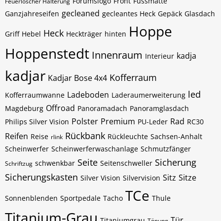
Forumslogo
Front
Fussmatte
Feuerlöscher Halterung
gecleaned
Ganzjahreseifen
gecleantes Heck
Gepäck
Glasdach
Hoppe
Heck
Griff
Hebel
Heckträger
hinten
Hoppenstedt
Innenraum
kadja
Interieur
kadjar
Kofferraum
Kadjar Bose 4x4
led
Ladeboden
Kofferraumwanne
Laderaumerweiterung
Offroad
Magdeburg
Panoramadach
Panoramglasdach
Polster
Premium
Rad
Philips Silver Vision
PU-Leder
RC30
Rückbank
Reifen
Reise
Rückleuchte
Sachsen-Anhalt
rlink
Scheinwerfer
Scheinwerferwaschanlage
Schmutzfänger
Seite
Sicherung
schwenkbar
Seitenschweller
Schriftzug
Sicherungskasten
Sitz
Sitze
Silver Vision
Silvervision
TCe
Sonnenblenden
Sportpedale
Tacho
Thule
Titanium-Grau
Tür
Titaniumgrau
Tönung