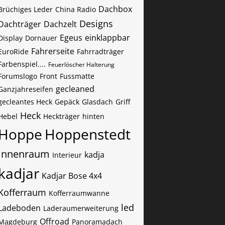
Dachbox
Brüchiges Leder
China Radio
Designs
Dachträger
Dachzelt
Egeus
einklappbar
Display
Dornauer
Fahrerseite
EuroRide
Fahrradträger
Farbenspiel....
Feuerlöscher Halterung
Forumslogo
Front
Fussmatte
gecleaned
Ganzjahreseifen
gecleantes Heck
Gepäck
Glasdach
Griff
Heck
Hebel
Heckträger
hinten
Hoppe
Hoppenstedt
Innenraum
kadja
Interieur
kadjar
Kadjar Bose 4x4
Kofferraum
Kofferraumwanne
led
Ladeboden
Laderaumerweiterung
Offroad
Magdeburg
Panoramadach