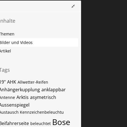
Inhalte
Themen
Bilder und Videos
Artikel
Tags
19"
AHK
Allwetter-Reifen
Anhängerkupplung
anklappbar
Arktis
asymetrisch
Antenne
Aussenspiegel
Austausch Kennzeichenbeleuchtu
Bose
Beifahrerseite
beleuchtet