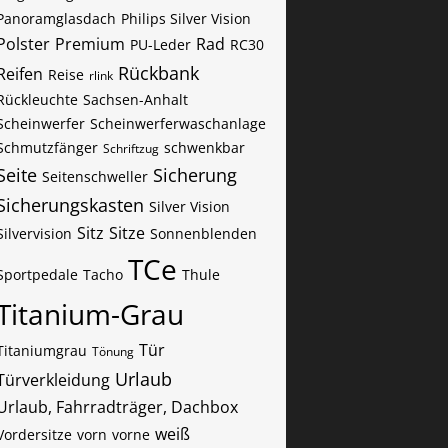
Panoramglasdach
Philips Silver Vision
Polster
Premium
Rad
PU-Leder
RC30
Rückbank
Reifen
Reise
rlink
Rückleuchte
Sachsen-Anhalt
Scheinwerfer
Scheinwerferwaschanlage
Schmutzfänger
schwenkbar
Schriftzug
Seite
Sicherung
Seitenschweller
Sicherungskasten
Silver Vision
Sitz
Sitze
Silvervision
Sonnenblenden
TCe
Sportpedale
Tacho
Thule
Titanium-Grau
Tür
Titaniumgrau
Tönung
Urlaub
Türverkleidung
Urlaub, Fahrradträger, Dachbox
weiß
Vordersitze
vorn
vorne