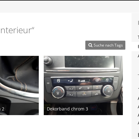
nterieur“
Suche nach Tags
 2
Dekorband chrom 3
i 2017
3. Juni 2017
1
1