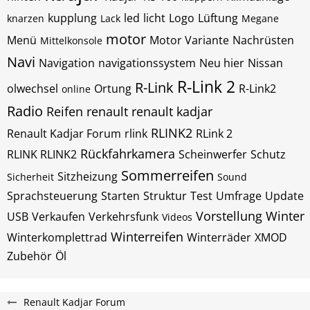
kupplung
led
licht
Logo
Lüftung
knarzen
Lack
Megane
motor
Menü
Motor Variante
Nachrüsten
Mittelkonsole
Navi
Navigation
navigationssystem
Neu hier
Nissan
R-Link 2
R-Link
olwechsel
Ortung
R-Link2
online
Radio
Reifen
renault
renault kadjar
RLINK2
Renault Kadjar Forum
rlink
RLink 2
Rückfahrkamera
RLINK RLINK2
Scheinwerfer
Schutz
Sommerreifen
Sitzheizung
Sicherheit
Sound
Sprachsteuerung
Starten
Struktur
Test
Umfrage
Update
Vorstellung
Winter
USB
Verkaufen
Verkehrsfunk
Videos
Winterreifen
Winterkomplettrad
Winterräder
XMOD
Zubehör
Öl
Renault Kadjar Forum