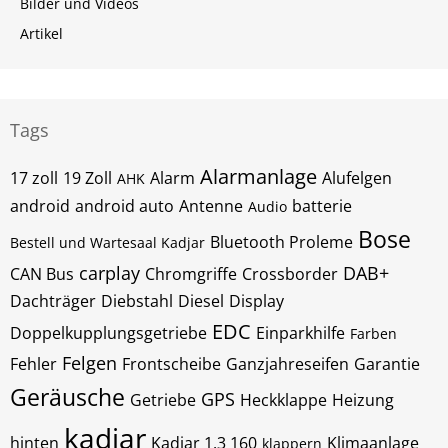
Bilder und Videos
Artikel
Tags
Alarmanlage
17 zoll
19 Zoll
Alarm
Alufelgen
AHK
android
android auto
Antenne
batterie
Audio
Bose
Bluetooth Proleme
Bestell und Wartesaal Kadjar
carplay
DAB+
CAN Bus
Chromgriffe
Crossborder
Dachträger
Diebstahl
Diesel
Display
EDC
Doppelkupplungsgetriebe
Einparkhilfe
Farben
Felgen
Fehler
Frontscheibe
Ganzjahreseifen
Garantie
Geräusche
GPS
Getriebe
Heckklappe
Heizung
kadjar
hinten
Kadjar 1.3 160
Klimaanlage
klappern