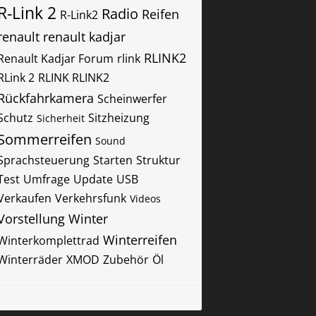
R-Link 2
Radio
Reifen
R-Link2
renault
renault kadjar
RLINK2
Renault Kadjar Forum
rlink
RLink 2
RLINK RLINK2
Rückfahrkamera
Scheinwerfer
Schutz
Sitzheizung
Sicherheit
Sommerreifen
Sound
Sprachsteuerung
Starten
Struktur
Test
Umfrage
Update
USB
Verkaufen
Verkehrsfunk
Videos
Vorstellung
Winter
Winterreifen
Winterkomplettrad
Winterräder
XMOD
Zubehör
Öl