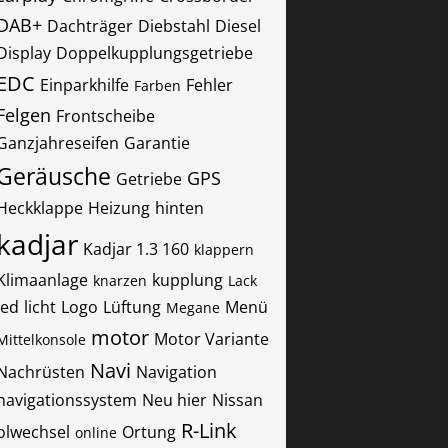
DAB+
Dachträger
Diebstahl
Diesel
Display
Doppelkupplungsgetriebe
EDC
Einparkhilfe
Fehler
Farben
Felgen
Frontscheibe
Ganzjahreseifen
Garantie
Geräusche
GPS
Getriebe
Heckklappe
Heizung
hinten
kadjar
Kadjar 1.3 160
klappern
Klimaanlage
kupplung
knarzen
Lack
led
licht
Logo
Lüftung
Menü
Megane
motor
Motor Variante
Mittelkonsole
Navi
Nachrüsten
Navigation
navigationssystem
Neu hier
Nissan
R-Link
olwechsel
Ortung
online