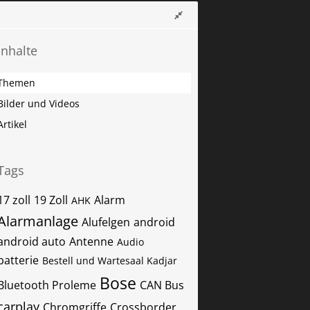
Inhalte
Themen
Bilder und Videos
Artikel
Tags
17 zoll
19 Zoll
Alarm
AHK
Alarmanlage
Alufelgen
android
android auto
Antenne
Audio
batterie
Bestell und Wartesaal Kadjar
Bose
Bluetooth Proleme
CAN Bus
carplay
Chromgriffe
Crossborder