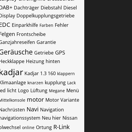
DAB+
Dachträger
Diebstahl
Diesel
Display
Doppelkupplungsgetriebe
EDC
Einparkhilfe
Fehler
Farben
Felgen
Frontscheibe
Ganzjahreseifen
Garantie
Geräusche
GPS
Getriebe
Heckklappe
Heizung
hinten
kadjar
Kadjar 1.3 160
klappern
Klimaanlage
kupplung
knarzen
Lack
led
licht
Logo
Lüftung
Menü
Megane
motor
Motor Variante
Mittelkonsole
Navi
Nachrüsten
Navigation
navigationssystem
Neu hier
Nissan
R-Link
olwechsel
Ortung
online