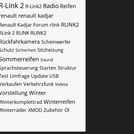
R-Link 2
Radio
Reifen
R-Link2
renault
renault kadjar
RLINK2
Renault Kadjar Forum
rlink
RLink 2
RLINK RLINK2
Rückfahrkamera
Scheinwerfer
Schutz
Sitzheizung
Sicherheit
Sommerreifen
Sound
Sprachsteuerung
Starten
Struktur
Test
Umfrage
Update
USB
Verkaufen
Verkehrsfunk
Videos
Vorstellung
Winter
Winterreifen
Winterkomplettrad
Winterräder
XMOD
Zubehör
Öl