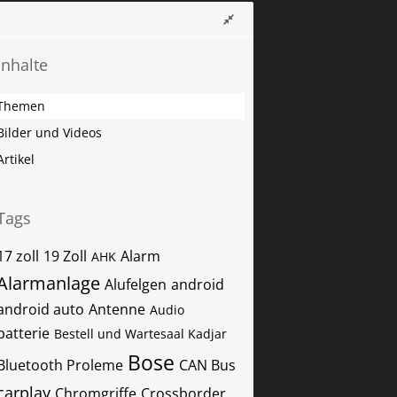
Inhalte
Themen
Bilder und Videos
Artikel
Tags
17 zoll
19 Zoll
Alarm
AHK
Alarmanlage
Alufelgen
android
android auto
Antenne
Audio
batterie
Bestell und Wartesaal Kadjar
Bose
Bluetooth Proleme
CAN Bus
carplay
Chromgriffe
Crossborder