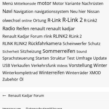
motor
Menü
Motor Variante
Nachrüsten
Mittelkonsole
Navi
Navigation
navigationssystem
Neu hier
Nissan
R-Link 2
R-Link
olwechsel
Ortung
R-Link2
online
Radio
Reifen
renault
renault kadjar
RLINK2
Renault Kadjar Forum
rlink
RLink 2
Rückfahrkamera
RLINK RLINK2
Scheinwerfer
Schutz
Sommerreifen
Sitzheizung
Sicherheit
Sound
Sprachsteuerung
Starten
Struktur
Test
Umfrage
Update
Vorstellung
Winter
USB
Verkaufen
Verkehrsfunk
Videos
Winterreifen
Winterkomplettrad
Winterräder
XMOD
Zubehör
Öl
Renault Kadjar Forum
Impressum
Datenschutzerklärung