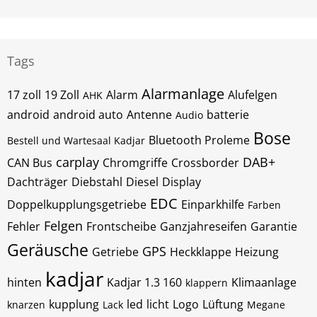
Tags
Alarmanlage
17 zoll
19 Zoll
Alarm
Alufelgen
AHK
android
android auto
Antenne
batterie
Audio
Bose
Bluetooth Proleme
Bestell und Wartesaal Kadjar
carplay
DAB+
CAN Bus
Chromgriffe
Crossborder
Dachträger
Diebstahl
Diesel
Display
EDC
Doppelkupplungsgetriebe
Einparkhilfe
Farben
Felgen
Fehler
Frontscheibe
Ganzjahreseifen
Garantie
Geräusche
GPS
Getriebe
Heckklappe
Heizung
kadjar
hinten
Kadjar 1.3 160
Klimaanlage
klappern
kupplung
led
licht
Logo
Lüftung
knarzen
Lack
Megane