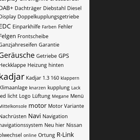
DAB+
Dachträger
Diebstahl
Diesel
Display
Doppelkupplungsgetriebe
EDC
Einparkhilfe
Fehler
Farben
Felgen
Frontscheibe
Ganzjahreseifen
Garantie
Geräusche
GPS
Getriebe
Heckklappe
Heizung
hinten
kadjar
Kadjar 1.3 160
klappern
Klimaanlage
kupplung
knarzen
Lack
led
licht
Logo
Lüftung
Menü
Megane
motor
Motor Variante
Mittelkonsole
Navi
Nachrüsten
Navigation
navigationssystem
Neu hier
Nissan
R-Link
olwechsel
Ortung
online