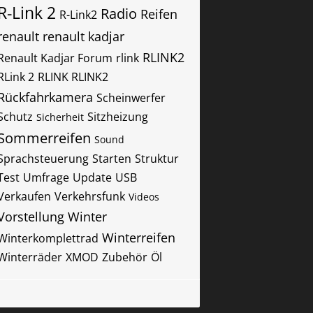
R-Link 2
Radio
Reifen
R-Link2
renault
renault kadjar
RLINK2
Renault Kadjar Forum
rlink
RLink 2
RLINK RLINK2
Rückfahrkamera
Scheinwerfer
Schutz
Sitzheizung
Sicherheit
Sommerreifen
Sound
Sprachsteuerung
Starten
Struktur
Test
Umfrage
Update
USB
Verkaufen
Verkehrsfunk
Videos
Vorstellung
Winter
Winterreifen
Winterkomplettrad
Winterräder
XMOD
Zubehör
Öl