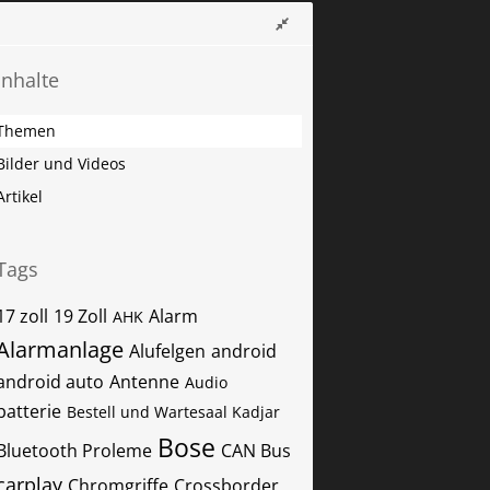
Inhalte
Themen
Bilder und Videos
Artikel
Tags
17 zoll
19 Zoll
Alarm
AHK
Alarmanlage
Alufelgen
android
android auto
Antenne
Audio
batterie
Bestell und Wartesaal Kadjar
Bose
Bluetooth Proleme
CAN Bus
carplay
Chromgriffe
Crossborder