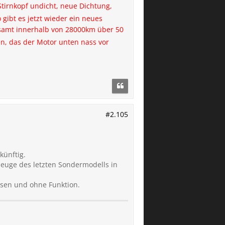
Stirnkopf undicht, neue Dichtung,
 gibt es jetzt wieder ein neues
esamt innerhalb von 28000km über 50
n, das der Motor unten nass vor
#2.105
künftig.
rzeuge des letzten Sondermodells in
ssen und ohne Funktion.