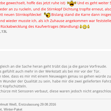
e gewechselt, hoffe das jetzt ruhe ist)
Und es geht weiter 
eder an zu ruckeln, und die Stirnkopf Dichtung tropfte erneut, also
tt neuen Stirnkopfdeckel
Bislang stand die Karre dann insg
nd wieder musste ich, als ich Zuhause angekommen war feststelle
ie Rückabwicklung des Kaufvertrages (Wandlung)
,13L
leich an die Sache heran geht trübt das ja die ganze Vorfreude.
 gefühlt auch mehr in der Werkstatt als bei mir vor der Tür.
e Idee, dass es mir mit einem Neuwagen genau so gehen würde zu
in Wunder der Qualität zu sein, habe mir die zwei gelieferten Fah
t Kopfschütteln.
tschürze mit Sensoren verbaut, diese waren jedoch nicht angeschlo
rlmutt Weiß, Erstzulassung 29.08.2016
et, Winter-Paket