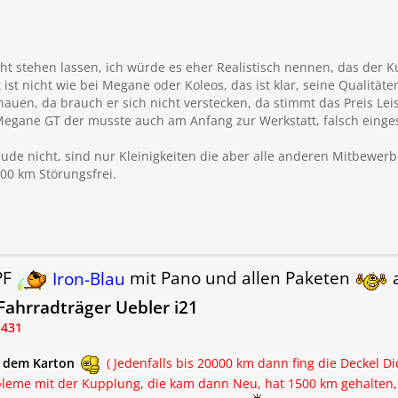
icht stehen lassen, ich würde es eher Realistisch nennen, das der K
ät ist nicht wie bei Megane oder Koleos, das ist klar, seine Qualit
auen, da brauch er sich nicht verstecken, da stimmt das Preis Lei
Megane GT der musste auch am Anfang zur Werkstatt, falsch einges
ude nicht, sind nur Kleinigkeiten die aber alle anderen Mitbewerb
00 km Störungsfrei.
PF
Iron-Blau
mit Pano und allen Paketen
a
ahrradträger Uebler i21
.431
t dem Karton
( Jedenfalls bis 20000 km dann fing die Deckel D
leme mit der Kupplung, die kam dann Neu, hat 1500 km gehalten, d