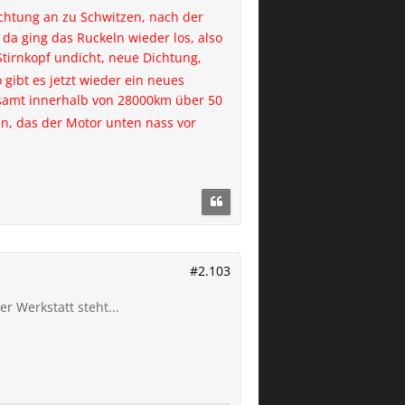
ichtung an zu Schwitzen, nach der
a ging das Ruckeln wieder los, also
Stirnkopf undicht, neue Dichtung,
 gibt es jetzt wieder ein neues
esamt innerhalb von 28000km über 50
n, das der Motor unten nass vor
#2.103
 Werkstatt steht...