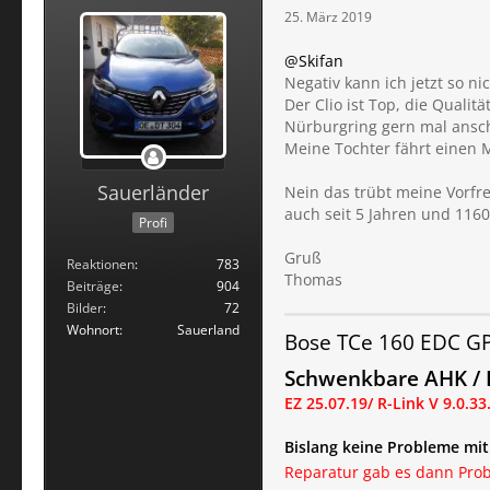
25. März 2019
@Skifan
Negativ kann ich jetzt so n
Der Clio ist Top, die Qualit
Nürburgring gern mal ansch
Meine Tochter fährt einen 
Sauerländer
Nein das trübt meine Vorfre
auch seit 5 Jahren und 1160
Profi
Gruß
Reaktionen
783
Thomas
Beiträge
904
Bilder
72
Wohnort
Sauerland
Bose TCe 160 EDC G
Schwenkbare AHK / F
EZ 25.07.19
/ R-Link V 9.0.33
Bislang keine Probleme mi
Reparatur gab es dann Prob