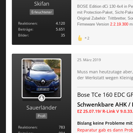
Skifan
BOSE Edition dCi 130 4x4 in Pe
Erleuchteter
mit Protection-Paket, Sicht-Pak
Original Zubehör: Trittbretter, 
Reaktionen
4.120
Firmeware Version
2.2.19.300
mi
Beiträge
5.651
Bilder
35
2
25. März 2019
Muss man heutzutage aber, 
der Werkstatt wegen Kleini
Bose TCe 160 EDC G
Schwenkbare AHK / F
Sauerländer
EZ 25.07.19
/ R-Link V 9.0.33
Profi
Bislang keine Probleme mi
Reaktionen
783
Reparatur gab es dann Prob