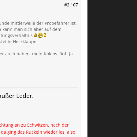
#2.107
unde mittlerweile der Probefahrer ist.
äten kann man sich aber auf dem
stungsverhältnis
tellte Heckklappe.
er auch haben, mein Koleos läuft ja
ußer Leder.
ichtung an zu Schwitzen, nach der
a ging das Ruckeln wieder los, also