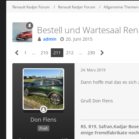
Renault Kadjar Forum
Renault Kadjar Forum
Allgemeine Themen
Bestell und Wartesaal Ren
admin
20. Juni 2015
1
…
210
211
212
…
230
24. März 2019
Dann hoffe mal das es sich 
Gruß Don Flens
Don Flens
R5, R19, Safran,Kadjar Bose
Profi
einige Fremdfabrikate noch 