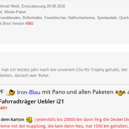
rlmutt Weiß, Erstzulassung 29.08.2016
et, Winter-Paket
Sonnenblenden, Brillenhalter, Feuerlöscher, Haifischantenne, Sportpedale,
Quick
t Boot Version
4992
hab ich letztes Jahr noch bei unserem Clio RS-Trophy gehabt, der
gkeiten, danach war Ruhe.
PF
Iron-Blau
mit Pano und allen Paketen
a
ahrradträger Uebler i21
.431
t dem Karton
( Jedenfalls bis 20000 km dann fing die Deckel D
leme mit der Kupplung, die kam dann Neu, hat 1500 km gehalten, d