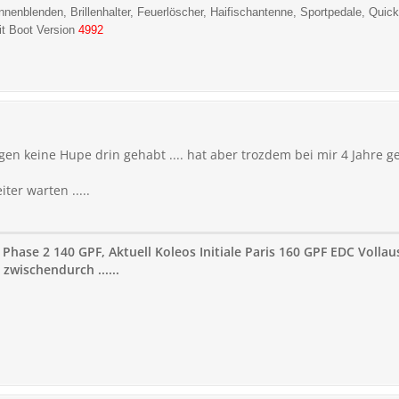
Sonnenblenden, Brillenhalter, Feuerlöscher, Haifischantenne, Sportpedale,
Quick
t Boot Version
4992
en keine Hupe drin gehabt .... hat aber trozdem bei mir 4 Jahre 
ter warten .....
 Phase 2 140 GPF, Aktuell Koleos Initiale Paris 160 GPF EDC Volla
zwischendurch ......