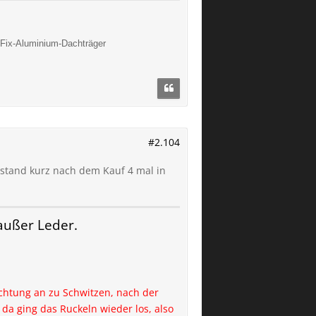
Fix-Aluminium-Dachträger
#2.104
 stand kurz nach dem Kauf 4 mal in
ußer Leder.
ichtung an zu Schwitzen, nach der
a ging das Ruckeln wieder los, also