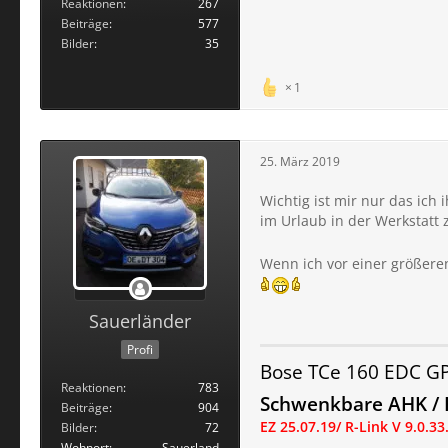
Reaktionen
267
Beiträge
577
Bilder
35
1
25. März 2019
Wichtig ist mir nur das ich
im Urlaub in der Werkstatt
Wenn ich vor einer größeren
Sauerländer
Profi
Bose TCe 160 EDC G
Reaktionen
783
Schwenkbare AHK / F
Beiträge
904
EZ 25.07.19
/ R-Link V 9.0.33
Bilder
72
Wohnort
Sauerland