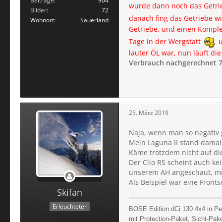
Beiträge
904
wurde dann noch das Getrieb
Bilder
72
danach fing das Getriebe wi
Wohnort
Sauerland
Getriebe, und einen Komple
Tage in der Wergstatt
u
lauter ÖL war, nun läuft d
Verbrauch nachgerechnet 7
25. März 2019
Naja, wenn man so negativ g
Mein Laguna II stand damals
Käme trotzdem nicht auf di
Der Clio RS scheint auch ke
unserem AH angeschaut, mi
Als Beispiel war eine Fron
Skifan
Erleuchteter
BOSE Edition dCi 130 4x4 in Pe
mit Protection-Paket, Sicht-Pak