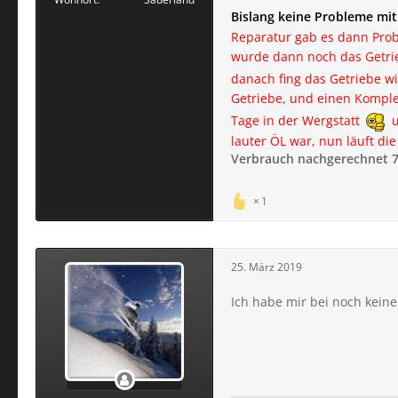
Bislang keine Probleme mi
Reparatur gab es dann Prob
wurde dann noch das Getrieb
danach fing das Getriebe wi
Getriebe, und einen Komple
Tage in der Wergstatt
u
lauter ÖL war, nun läuft d
Verbrauch nachgerechnet 7
1
25. März 2019
Ich habe mir bei noch kein