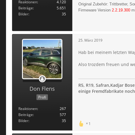
Reaktionen
4.120
Original Zubehör: Trittbretter, 
Beiträge
5.651
Firmeware Version
2.2.19.300
mi
Bilder
35
25. März 2019
Hab bei meinem letzten Wag
Also trozdem freuen und wei
R5, R19, Safran,Kadjar Bose
Don Flens
einige Fremdfabrikate noch 
Profi
Reaktionen
267
Beiträge
577
Bilder
35
1