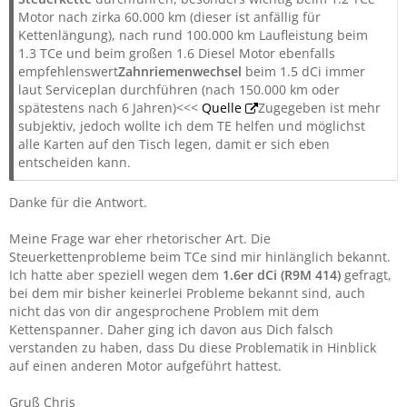
Motor nach zirka 60.000 km (dieser ist anfällig für
Kettenlängung), nach rund 100.000 km Laufleistung beim
1.3 TCe und beim großen 1.6 Diesel Motor ebenfalls
empfehlenswert
Zahnriemenwechsel
beim 1.5 dCi immer
laut Serviceplan durchführen (nach 150.000 km oder
spätestens nach 6 Jahren)<<<
Quelle
Zugegeben ist mehr
subjektiv, jedoch wollte ich dem TE helfen und möglichst
alle Karten auf den Tisch legen, damit er sich eben
entscheiden kann.
Danke für die Antwort.
Meine Frage war eher rhetorischer Art. Die
Steuerkettenprobleme beim TCe sind mir hinlänglich bekannt.
Ich hatte aber speziell wegen dem
1.6er dCi (R9M 414)
gefragt,
bei dem mir bisher keinerlei Probleme bekannt sind, auch
nicht das von dir angesprochene Problem mit dem
Kettenspanner. Daher ging ich davon aus Dich falsch
verstanden zu haben, dass Du diese Problematik in Hinblick
auf einen anderen Motor aufgeführt hattest.
Gruß Chris