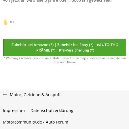
Von jetzt an wird alle 3 Jahre oder 45000 km gewechselt!
1
Zubehör bei Amazon (*)
|
Zubehör bei Ebay (*)
|
eAUTO-THG-
PRÄMIE (*)
|
Kfz-Versicherung (*)
* Werbung / Affiliate Link - Du unterstützt unser Forum möglicherweise mit einer kleinen
Provision. Danke!
Motor, Getriebe & Auspuff
Impressum
Datenschutzerklärung
Motorcommunity.de - Auto Forum