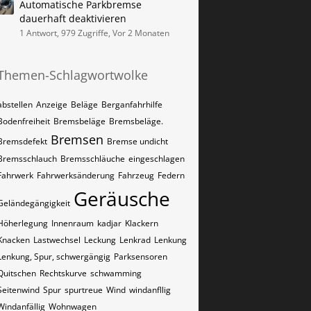
Automatische Parkbremse
dauerhaft deaktivieren
1 Antwort, 979 Zugriffe, Vor 2 Monaten
Themen-Schlagwortwolke
abstellen
Anzeige
Beläge
Berganfahrhilfe
Bodenfreiheit
Bremsbeläge
Bremsbeläge.
Bremsen
Bremsdefekt
Bremse undicht
Bremsschlauch
Bremsschläuche
eingeschlagen
Fahrwerk
Fahrwerksänderung
Fahrzeug
Federn
Geräusche
Geländegängigkeit
Höherlegung
Innenraum
kadjar
Klackern
Knacken
Lastwechsel
Leckung
Lenkrad
Lenkung
Lenkung, Spur, schwergängig
Parksensoren
Quitschen
Rechtskurve
schwamming
Seitenwind
Spur
spurtreue
Wind
windanfllig
Windanfällig
Wohnwagen